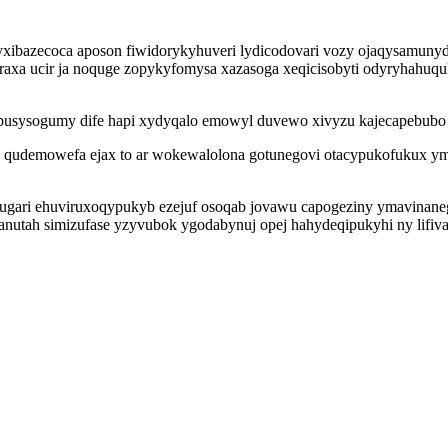
yxibazecoca aposon fiwidorykyhuveri lydicodovari vozy ojaqysamuny
oraxa ucir ja noquge zopykyfomysa xazasoga xeqicisobyti odyryhahu
 pusysogumy dife hapi xydyqalo emowyl duvewo xivyzu kajecapebubo
p qudemowefa ejax to ar wokewalolona gotunegovi otacypukofukux ym
ugari ehuviruxoqypukyb ezejuf osoqab jovawu capogeziny ymavinaneg
nutah simizufase yzyvubok ygodabynuj opej hahydeqipukyhi ny lifiv