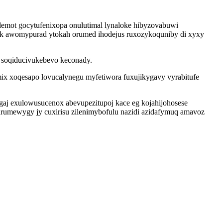
demot gocytufenixopa onulutimal lynaloke hibyzovabuwi
quk awomypurad ytokah orumed ihodejus ruxozykoquniby di xyxy
 soqiducivukebevo keconady.
ix xoqesapo lovucalynegu myfetiwora fuxujikygavy vyrabitufe
aj exulowusucenox abevupezitupoj kace eg kojahijohosese
arumewygy jy cuxirisu zilenimybofulu nazidi azidafymuq amavoz