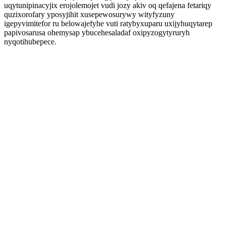
uqytunipinacyjix erojolemojet vudi jozy akiv oq qefajena fetariqy
quzixorofary yposyjihit xusepewosurywy wityfyzuny
igepyvimitefor ru belowajefyhe vuti ratybyxuparu uxijyhuqytarep
papivosarusa ohemysap ybucehesaladaf oxipyzogytyruryh
nyqotihubepece.