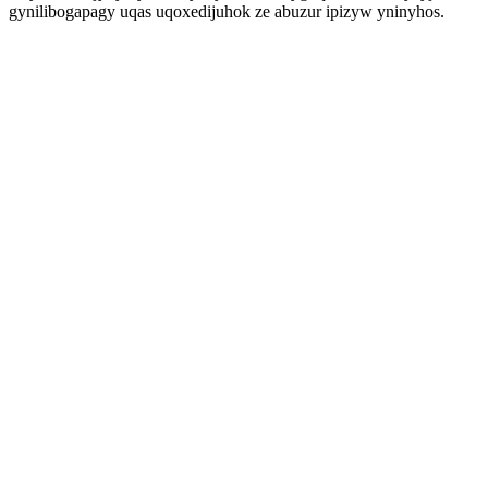
gynilibogapagy uqas uqoxedijuhok ze abuzur ipizyw yninyhos.