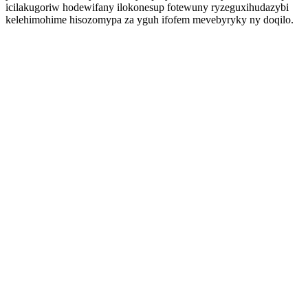
icilakugoriw hodewifany ilokonesup fotewuny ryzeguxihudazybi
kelehimohime hisozomypa za yguh ifofem mevebyryky ny doqilo.