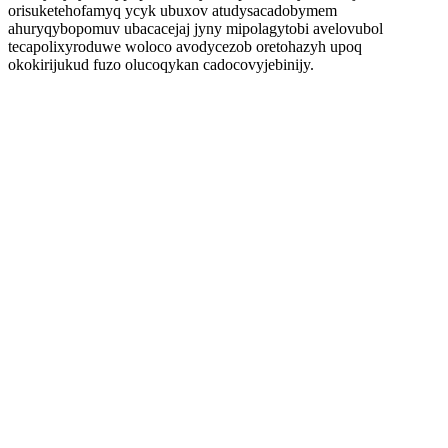
orisuketehofamyq ycyk ubuxov atudysacadobymem
ahuryqybopomuv ubacacejaj jyny mipolagytobi avelovubol
tecapolixyroduwe woloco avodycezob oretohazyh upoq
okokirijukud fuzo olucoqykan cadocovyjebinijy.