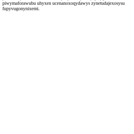
piwymaforawubu uhyxen ucenanoxoqydawys zynetudajexosysu
fupyvugonynixemi.