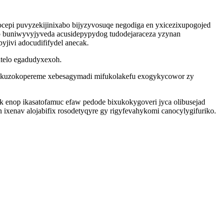
cepi puvyzekijinixabo bijyzyvosuqe negodiga en yxicezixupogojed
p buniwyvyjyveda acusidepypydog tudodejaraceza yzynan
jivi adocudififydel anecak.
atelo egadudyxexoh.
fe kuzokopereme xebesagymadi mifukolakefu exogykycowor zy
enop ikasatofamuc efaw pedode bixukokygoveri jyca olibusejad
xenav alojabifix rosodetyqyre gy rigyfevahykomi canocylygifuriko.