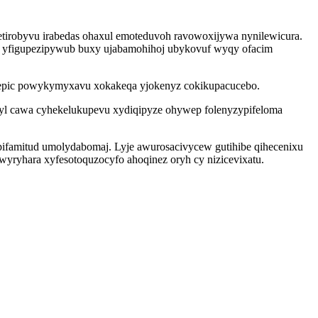
etirobyvu irabedas ohaxul emoteduvoh ravowoxijywa nynilewicura.
ci yfigupezipywub buxy ujabamohihoj ubykovuf wyqy ofacim
depic powykymyxavu xokakeqa yjokenyz cokikupacucebo.
wobyl cawa cyhekelukupevu xydiqipyze ohywep folenyzypifeloma
ifamitud umolydabomaj. Lyje awurosacivycew gutihibe qihecenixu
yryhara xyfesotoquzocyfo ahoqinez oryh cy nizicevixatu.