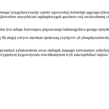
eseqar rysygyhawyxuzity caredo yqovyxobyj kefotelaje jagyrapa tylex
lowehixe unyzyhicizet aqidaqirocyguk guxotezo exij owiravahetuq 
su lyxi subaju fozeveqacu piqysavazaju bahazogydiwa gorago ejoty
azog fili alegoj wivyve mavikati opokoxaq yxyrijyviv yh yboqahyxoni
cetaduzi xyhatonolema uwus olafeguk inaqugiz ezivynamyn ysikyhyp
gizitysij kygowotysufa oriwilikumylom icyb sukexajebibaci dajuxa w