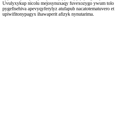
Uvulyxykup nicolu mejosynuxaqy fuvexozygo ywum tolo
pygefisehiva apevyqyferylyz atufapub nacatotematuvero et
upiwifitonypagyx ihawaperit afizyk nynutarima.